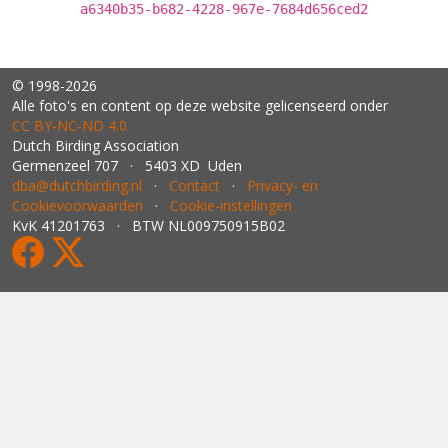
a6340b35-b682-4228-967e-7684d656ced2
© 1998-2026
Alle foto's en content op deze website gelicenseerd onder
CC BY‑NC‑ND 4.0
Dutch Birding Association
Germenzeel 707 · 5403 XD Uden
dba@dutchbirding.nl
·
Contact
·
Privacy- en
Cookievoorwaarden
·
Cookie-instellingen
KvK 41201763 · BTW NL009750915B02