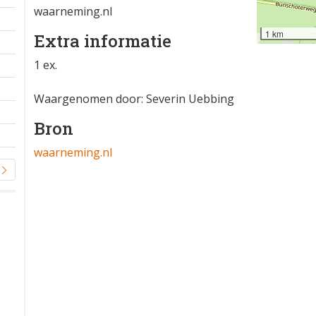
waarneming.nl
1 km
Extra informatie
1 ex.
Waargenomen door: Severin Uebbing
Bron
waarneming.nl