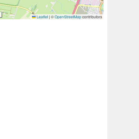
Leaflet
|
©
OpenStreetMap
contributors