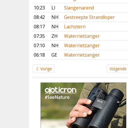
10:23
LI
Slangenarend
08:42
NH
Gestreepte Strandloper
08:17
NH
Lachstern
07:35
ZH
Waterrietzanger
07:10
NH
Waterrietzanger
06:18
GE
Waterrietzanger
Vorige
Volgende