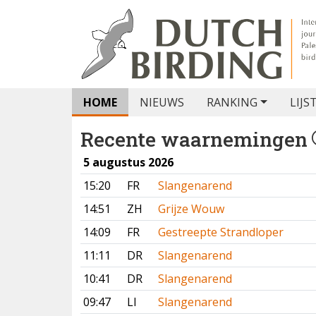
HOME
NIEUWS
RANKING
LIJS
Recente waarnemingen
5 augustus 2026
15:20
FR
Slangenarend
14:51
ZH
Grijze Wouw
14:09
FR
Gestreepte Strandloper
11:11
DR
Slangenarend
10:41
DR
Slangenarend
09:47
LI
Slangenarend