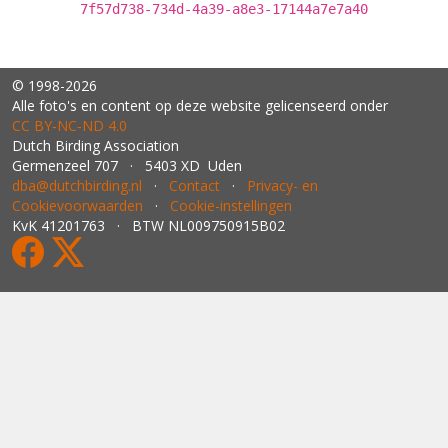
7f57d738-734d-4a39-a8e3-17144a7e7a40
© 1998-2026
Alle foto's en content op deze website gelicenseerd onder
CC BY‑NC‑ND 4.0
Dutch Birding Association
Germenzeel 707 · 5403 XD Uden
dba@dutchbirding.nl
·
Contact
·
Privacy- en
Cookievoorwaarden
·
Cookie-instellingen
KvK 41201763 · BTW NL009750915B02