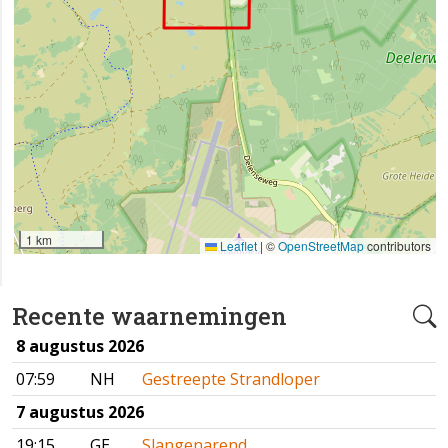
1 km
Leaflet
|
©
OpenStreetMap
contributors
Recente waarnemingen
8 augustus 2026
07:59
NH
Gestreepte Strandloper
7 augustus 2026
19:15
GE
Slangenarend