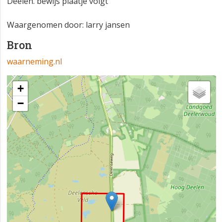
Deelen. bewijs plaatje volgt
Waargenomen door: larry jansen
Bron
waarneming.nl
+
−