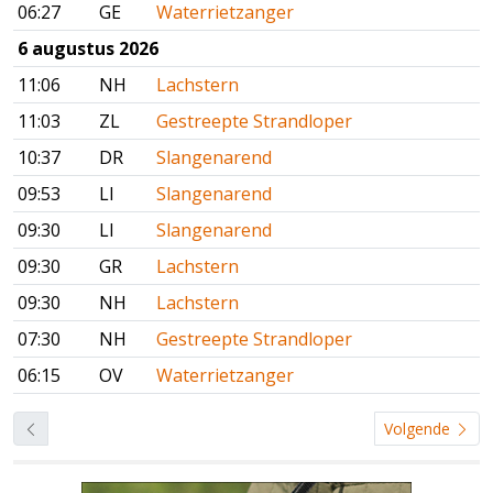
06:27
GE
Waterrietzanger
6 augustus 2026
11:06
NH
Lachstern
11:03
ZL
Gestreepte Strandloper
10:37
DR
Slangenarend
09:53
LI
Slangenarend
09:30
LI
Slangenarend
09:30
GR
Lachstern
09:30
NH
Lachstern
07:30
NH
Gestreepte Strandloper
06:15
OV
Waterrietzanger
Volgende