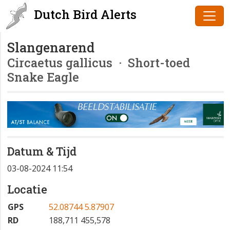
Dutch Bird Alerts
Slangenarend
Circaetus gallicus
· Short-toed
Snake Eagle
Datum & Tijd
03-08-2024 11:54
Locatie
GPS
52.08744 5.87907
RD
188,711 455,578