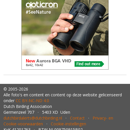
© 2005-2026
Alle foto's en content en content op deze website gelicenseerd
onder
CC BY‑NC‑ND 4.0
Dutch Birding Association
Germenzeel 707 · 5403 XD Uden
dutchbirdalerts@dutchbirding.nl
·
Contact
·
Privacy- en
Cookie-voorwaarden
·
Cookie-instellingen
KvK 41201763 · BTW NL009750915B02