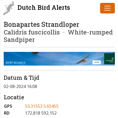
Dutch Bird Alerts
Bonapartes Strandloper
Calidris fuscicollis
· White-rumped
Sandpiper
Datum & Tijd
02-08-2024 16:08
Locatie
GPS
53.31553 5.65455
RD
172,818 592,152