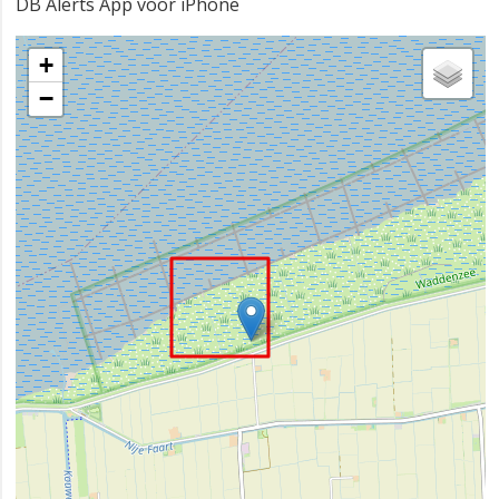
DB Alerts App voor iPhone
+
−