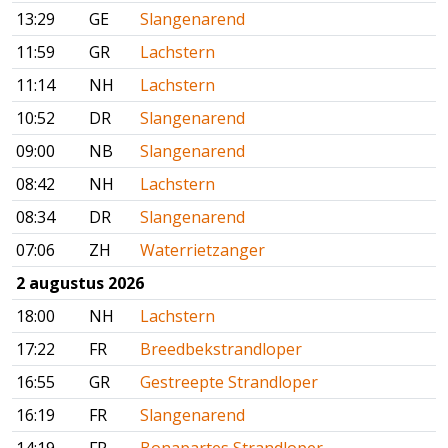
13:29
GE
Slangenarend
11:59
GR
Lachstern
11:14
NH
Lachstern
10:52
DR
Slangenarend
09:00
NB
Slangenarend
08:42
NH
Lachstern
08:34
DR
Slangenarend
07:06
ZH
Waterrietzanger
2 augustus 2026
18:00
NH
Lachstern
17:22
FR
Breedbekstrandloper
16:55
GR
Gestreepte Strandloper
16:19
FR
Slangenarend
14:19
FR
Bonapartes Strandloper