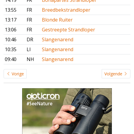
13:55
FR
Breedbekstrandloper
13:17
FR
Blonde Ruiter
13:06
FR
Gestreepte Strandloper
10:46
DR
Slangenarend
10:35
LI
Slangenarend
09:40
NH
Slangenarend
Vorige
Volgende