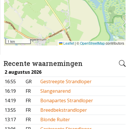
1 km
Leaflet
|
©
OpenStreetMap
contributors
Recente waarnemingen
2 augustus 2026
16:55
GR
Gestreepte Strandloper
16:19
FR
Slangenarend
14:19
FR
Bonapartes Strandloper
13:55
FR
Breedbekstrandloper
13:17
FR
Blonde Ruiter