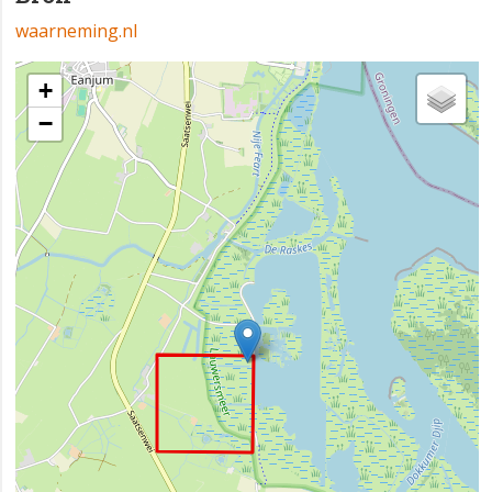
waarneming.nl
+
−