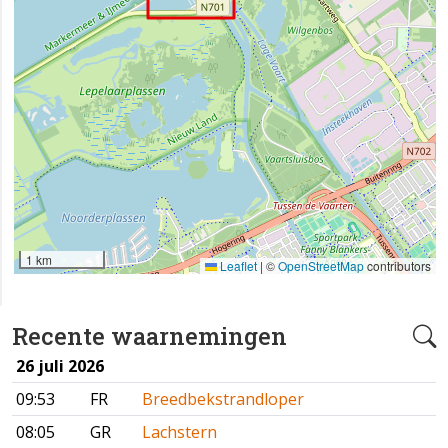
1 km
Leaflet
|
©
OpenStreetMap
contributors
Recente waarnemingen
26 juli 2026
09:53
FR
Breedbekstrandloper
08:05
GR
Lachstern