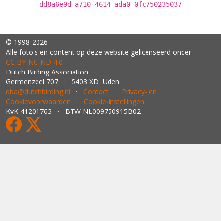
dd8a6e9d-a710-4614-ada0-0fc750235037
© 1998-2026
Alle foto's en content op deze website gelicenseerd onder
CC BY‑NC‑ND 4.0
Dutch Birding Association
Germenzeel 707 · 5403 XD Uden
dba@dutchbirding.nl
·
Contact
·
Privacy- en
Cookievoorwaarden
·
Cookie-instellingen
KvK 41201763 · BTW NL009750915B02