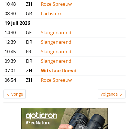
10:48
ZH
Roze Spreeuw
08:30
GR
Lachstern
19 juli 2026
14:30
GE
Slangenarend
12:39
DR
Slangenarend
10:45
FR
Slangenarend
09:39
DR
Slangenarend
07:01
ZH
Witstaartkievit
06:54
ZH
Roze Spreeuw
Vorige
Volgende