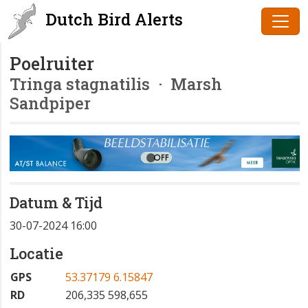
Dutch Bird Alerts
Poelruiter
Tringa stagnatilis
· Marsh
Sandpiper
Datum & Tijd
30-07-2024 16:00
Locatie
GPS
53.37179 6.15847
RD
206,335 598,655