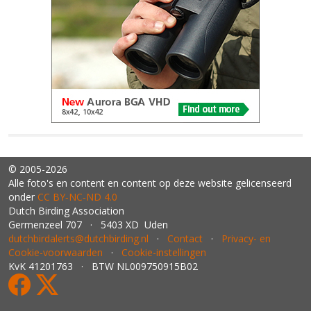
© 2005-2026
Alle foto's en content en content op deze website gelicenseerd
onder
CC BY‑NC‑ND 4.0
Dutch Birding Association
Germenzeel 707 · 5403 XD Uden
dutchbirdalerts@dutchbirding.nl
·
Contact
·
Privacy- en
Cookie-voorwaarden
·
Cookie-instellingen
KvK 41201763 · BTW NL009750915B02