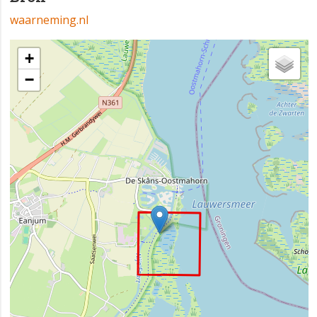
waarneming.nl
+
−