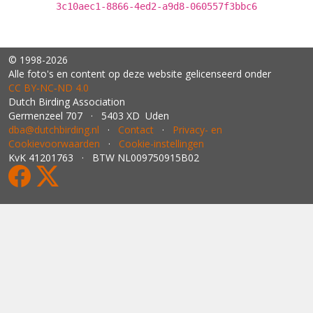
3c10aec1-8866-4ed2-a9d8-060557f3bbc6
© 1998-2026
Alle foto's en content op deze website gelicenseerd onder
CC BY‑NC‑ND 4.0
Dutch Birding Association
Germenzeel 707 · 5403 XD Uden
dba@dutchbirding.nl
·
Contact
·
Privacy- en
Cookievoorwaarden
·
Cookie-instellingen
KvK 41201763 · BTW NL009750915B02