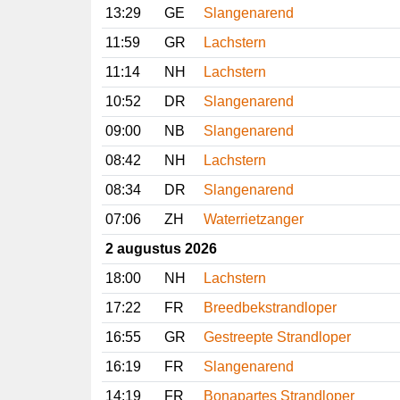
13:29
GE
Slangenarend
11:59
GR
Lachstern
11:14
NH
Lachstern
10:52
DR
Slangenarend
09:00
NB
Slangenarend
08:42
NH
Lachstern
08:34
DR
Slangenarend
07:06
ZH
Waterrietzanger
2 augustus 2026
18:00
NH
Lachstern
17:22
FR
Breedbekstrandloper
16:55
GR
Gestreepte Strandloper
16:19
FR
Slangenarend
14:19
FR
Bonapartes Strandloper