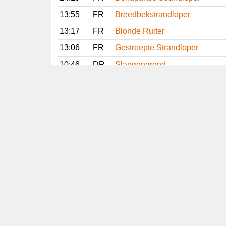
13:55
FR
Breedbekstrandloper
13:17
FR
Blonde Ruiter
13:06
FR
Gestreepte Strandloper
10:46
DR
Slangenarend
10:35
LI
Slangenarend
09:40
NH
Slangenarend
09:20
NH
Lachstern
Vorige
Volgende
Copyright
© 2005-2026
Alle foto's en content en content op deze website