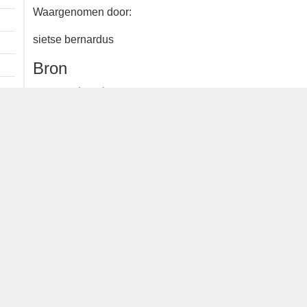
1 ex.
Waargenomen door:
sietse bernardus
Bron
waarneming.nl
Dutch Birding Association
Germenzeel 707 · 5403 XD Uden