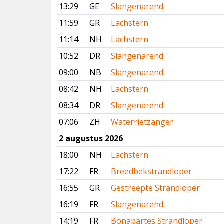
13:29
GE
Slangenarend
11:59
GR
Lachstern
11:14
NH
Lachstern
10:52
DR
Slangenarend
09:00
NB
Slangenarend
08:42
NH
Lachstern
08:34
DR
Slangenarend
07:06
ZH
Waterrietzanger
2 augustus 2026
18:00
NH
Lachstern
17:22
FR
Breedbekstrandloper
16:55
GR
Gestreepte Strandloper
16:19
FR
Slangenarend
14:19
FR
Bonapartes Strandloper