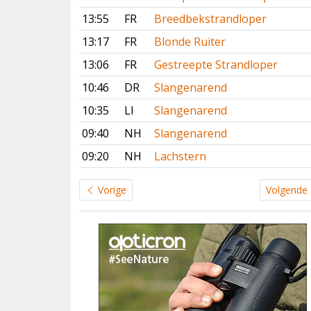
13:55
FR
Breedbekstrandloper
13:17
FR
Blonde Ruiter
13:06
FR
Gestreepte Strandloper
10:46
DR
Slangenarend
10:35
LI
Slangenarend
09:40
NH
Slangenarend
09:20
NH
Lachstern
Vorige
Volgende