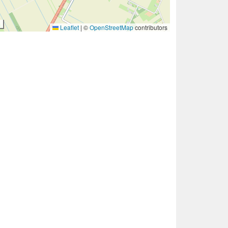
Leaflet
|
©
OpenStreetMap
contributors