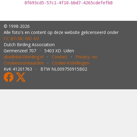
8f693cd5-57c1-4f10-bbd7-4265cdefefb8
© 1998-2026
Alle foto's en content op deze website gelicenseerd onder
CC BY‑NC‑ND 4.0
Dutch Birding Association
Germenzeel 707 · 5403 XD Uden
dba@dutchbirding.nl
·
Contact
·
Privacy- en
Cookievoorwaarden
·
Cookie-instellingen
KvK 41201763 · BTW NL009750915B02