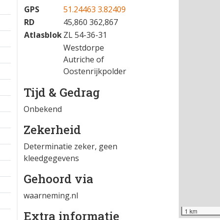
22-07-2024 14:00
−
Locatie
GPS
51.24463 3.82409
RD
45,860 362,867
Atlasblok
ZL 54-36-31
Westdorpe
Autriche of
Oostenrijkpolder
Tijd & Gedrag
Onbekend
Zekerheid
Determinatie zeker, geen
kleedgegevens
Gehoord via