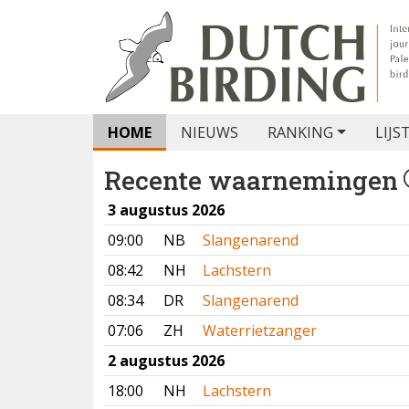
HOME
NIEUWS
RANKING
LIJS
Recente waarnemingen
3 augustus 2026
09:00
NB
Slangenarend
08:42
NH
Lachstern
08:34
DR
Slangenarend
07:06
ZH
Waterrietzanger
2 augustus 2026
18:00
NH
Lachstern