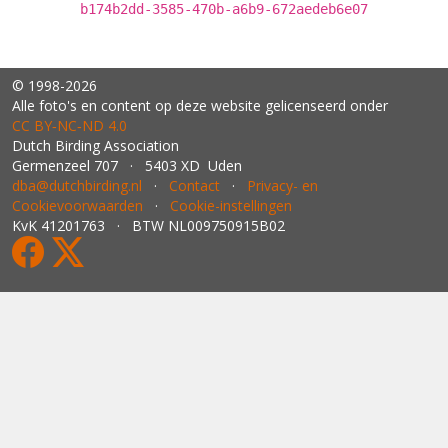
b174b2dd-3585-470b-a6b9-672aedeb6e07
© 1998-2026
Alle foto's en content op deze website gelicenseerd onder
CC BY‑NC‑ND 4.0
Dutch Birding Association
Germenzeel 707 · 5403 XD Uden
dba@dutchbirding.nl
·
Contact
·
Privacy- en
Cookievoorwaarden
·
Cookie-instellingen
KvK 41201763 · BTW NL009750915B02