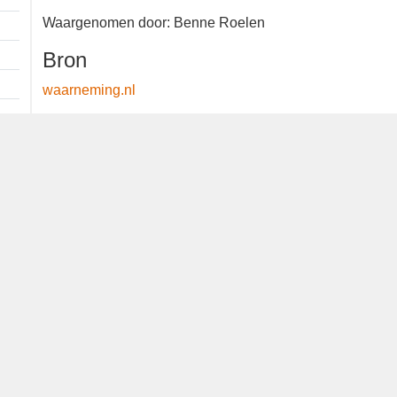
Waargenomen door: Benne Roelen
Bron
waarneming.nl
Dutch Birding Association