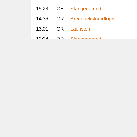
15:23
GE
Slangenarend
14:36
GR
Breedbekstrandloper
13:01
GR
Lachstern
12:24
DR
Slangenarend
12:11
GR
Lachstern
15 juli 2026
19:42
FR
Gestreepte Strandloper
15:42
GR
Lachstern
Vorige
Volgende
Copyright
© 2005-2026