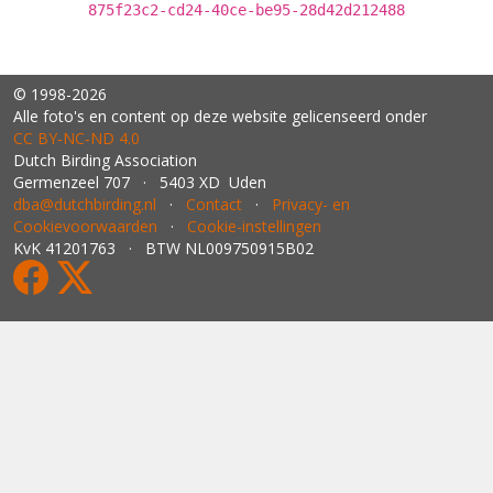
875f23c2-cd24-40ce-be95-28d42d212488
© 1998-2026
Alle foto's en content op deze website gelicenseerd onder
CC BY‑NC‑ND 4.0
Dutch Birding Association
Germenzeel 707 · 5403 XD Uden
dba@dutchbirding.nl
·
Contact
·
Privacy- en
Cookievoorwaarden
·
Cookie-instellingen
KvK 41201763 · BTW NL009750915B02