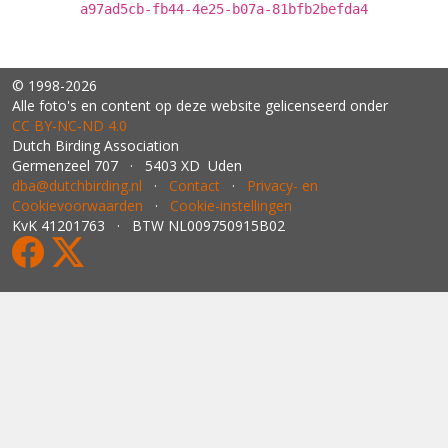
a97ad5cb-fb44-4e25-b07a-81bfb2befda4
© 1998-2026
Alle foto's en content op deze website gelicenseerd onder
CC BY‑NC‑ND 4.0
Dutch Birding Association
Germenzeel 707 · 5403 XD Uden
dba@dutchbirding.nl
·
Contact
·
Privacy- en
Cookievoorwaarden
·
Cookie-instellingen
KvK 41201763 · BTW NL009750915B02