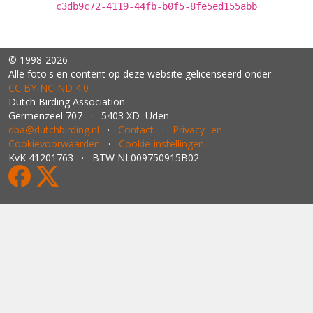
c3db9c72-4119-44fb-b0f5-8fe5ed155abb
© 1998-2026
Alle foto's en content op deze website gelicenseerd onder
CC BY‑NC‑ND 4.0
Dutch Birding Association
Germenzeel 707 · 5403 XD Uden
dba@dutchbirding.nl
·
Contact
·
Privacy- en
Cookievoorwaarden
·
Cookie-instellingen
KvK 41201763 · BTW NL009750915B02