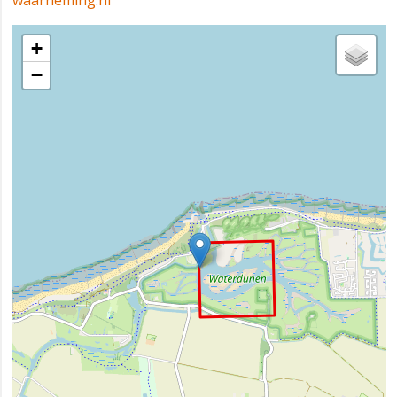
waarneming.nl
+
−