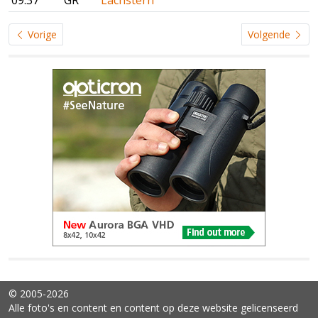
09:37
GR
Lachstern
Vorige
Volgende
© 2005-2026
Alle foto's en content en content op deze website gelicenseerd