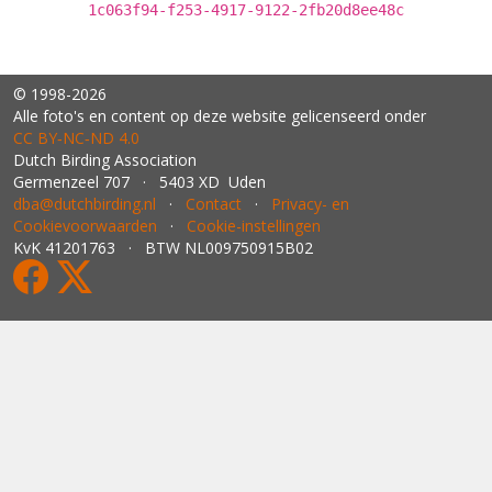
1c063f94-f253-4917-9122-2fb20d8ee48c
© 1998-2026
Alle foto's en content op deze website gelicenseerd onder
CC BY‑NC‑ND 4.0
Dutch Birding Association
Germenzeel 707 · 5403 XD Uden
dba@dutchbirding.nl
·
Contact
·
Privacy- en
Cookievoorwaarden
·
Cookie-instellingen
KvK 41201763 · BTW NL009750915B02