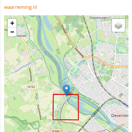
waarneming.nl
+
−