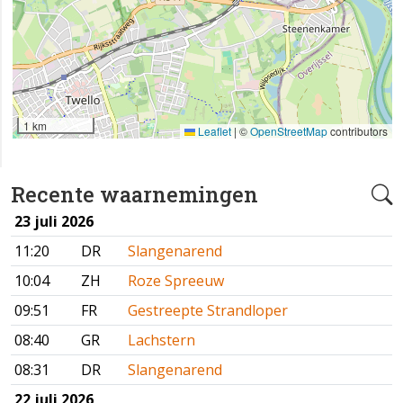
1 km
Leaflet
|
©
OpenStreetMap
contributors
Recente waarnemingen
23 juli 2026
11:20
DR
Slangenarend
10:04
ZH
Roze Spreeuw
09:51
FR
Gestreepte Strandloper
08:40
GR
Lachstern
08:31
DR
Slangenarend
22 juli 2026