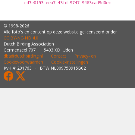
cd7e0f93-eea7-43fd-9747-9463cad9d0ec
© 1998-2026
Alle foto's en content op deze website gelicenseerd onder
CC BY‑NC‑ND 4.0
Dutch Birding Association
Germenzeel 707 · 5403 XD Uden
dba@dutchbirding.nl
·
Contact
·
Privacy- en
Cookievoorwaarden
·
Cookie-instellingen
KvK 41201763 · BTW NL009750915B02