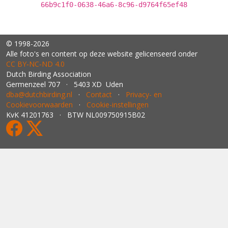
66b9c1f0-0638-46a6-8c96-d9764f65ef48
© 1998-2026
Alle foto's en content op deze website gelicenseerd onder
CC BY‑NC‑ND 4.0
Dutch Birding Association
Germenzeel 707 · 5403 XD Uden
dba@dutchbirding.nl
·
Contact
·
Privacy- en
Cookievoorwaarden
·
Cookie-instellingen
KvK 41201763 · BTW NL009750915B02