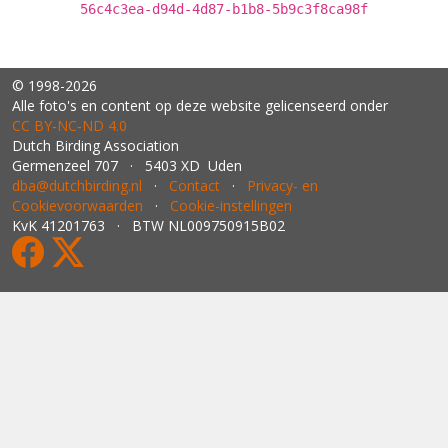
56c4c3ea-d94d-4d87-b1b8-5b9c3f8ca98f
© 1998-2026
Alle foto's en content op deze website gelicenseerd onder
CC BY‑NC‑ND 4.0
Dutch Birding Association
Germenzeel 707 · 5403 XD Uden
dba@dutchbirding.nl
·
Contact
·
Privacy- en
Cookievoorwaarden
·
Cookie-instellingen
KvK 41201763 · BTW NL009750915B02