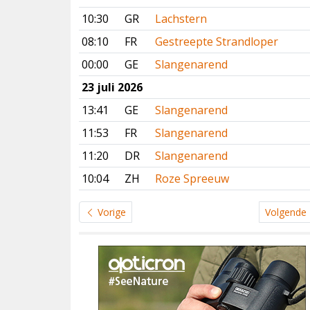
10:30
GR
Lachstern
08:10
FR
Gestreepte Strandloper
00:00
GE
Slangenarend
23 juli 2026
13:41
GE
Slangenarend
11:53
FR
Slangenarend
11:20
DR
Slangenarend
10:04
ZH
Roze Spreeuw
Vorige
Volgende