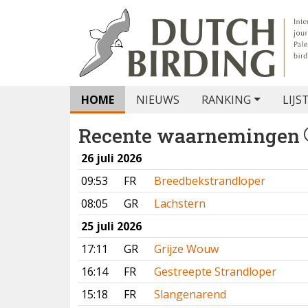
HOME
NIEUWS
RANKING
LIJS
Recente waarnemingen
26 juli 2026
09:53
FR
Breedbekstrandloper
08:05
GR
Lachstern
25 juli 2026
17:11
GR
Grijze Wouw
16:14
FR
Gestreepte Strandloper
15:18
FR
Slangenarend