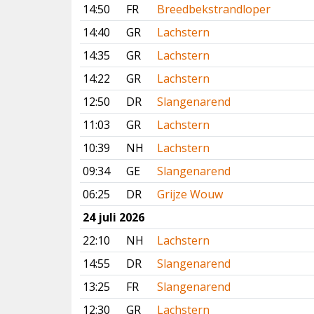
14:50
FR
Breedbekstrandloper
14:40
GR
Lachstern
14:35
GR
Lachstern
14:22
GR
Lachstern
12:50
DR
Slangenarend
11:03
GR
Lachstern
10:39
NH
Lachstern
09:34
GE
Slangenarend
06:25
DR
Grijze Wouw
24 juli 2026
22:10
NH
Lachstern
14:55
DR
Slangenarend
13:25
FR
Slangenarend
12:30
GR
Lachstern