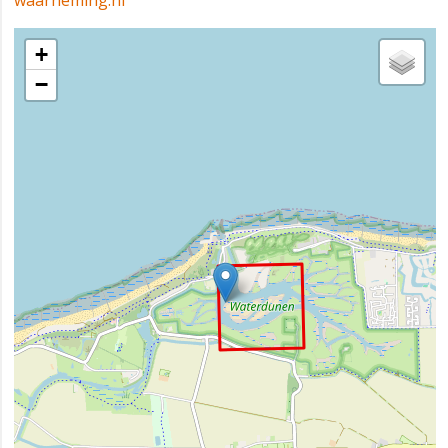
waarneming.nl
+
−