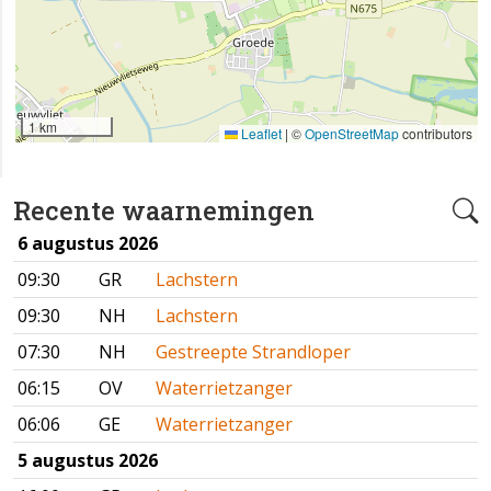
1 km
Leaflet
|
©
OpenStreetMap
contributors
Recente waarnemingen
6 augustus 2026
09:30
GR
Lachstern
09:30
NH
Lachstern
07:30
NH
Gestreepte Strandloper
06:15
OV
Waterrietzanger
06:06
GE
Waterrietzanger
5 augustus 2026