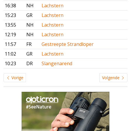
16:38
NH
Lachstern
15:23
GR
Lachstern
13:55
NH
Lachstern
12:19
NH
Lachstern
11:57
FR
Gestreepte Strandloper
11:02
GR
Lachstern
10:23
DR
Slangenarend
Vorige
Volgende