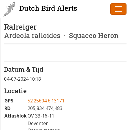
Dutch Bird Alerts
Ralreiger
Ardeola ralloides
· Squacco Heron
Datum & Tijd
04-07-2024 10:18
Locatie
GPS
52.25604 6.13171
RD
205,834 474,483
Atlasblok
OV 33-16-11
Deventer