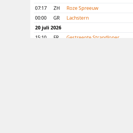
07:17
ZH
Roze Spreeuw
00:00
GR
Lachstern
20 juli 2026
15:10
FR
Gestreepte Strandloper
14:02
FR
Slangenarend
13:12
NH
Dougalls Stern
13:11
DR
Slangenarend
11:51
GE
Slangenarend
11:30
DR
Slangenarend
11:30
NH
Gestreepte Strandloper
10:48
ZH
Roze Spreeuw
08:30
GR
Lachstern
19 juli 2026