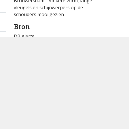
Brouwersdam. Donkere vorm, lange
vleugels en schijnwerpers op de
schouders mooi gezien
Bron
DB Alerts