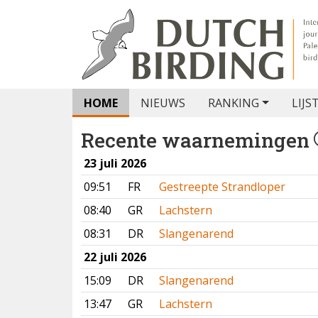
HOME
NIEUWS
RANKING
LIJS
Recente waarnemingen
23 juli 2026
09:51
FR
Gestreepte Strandloper
08:40
GR
Lachstern
08:31
DR
Slangenarend
22 juli 2026
15:09
DR
Slangenarend
13:47
GR
Lachstern