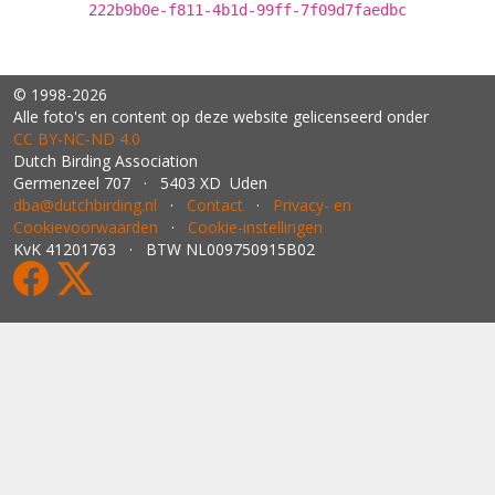
222b9b0e-f811-4b1d-99ff-7f09d7faedbc
© 1998-2026
Alle foto's en content op deze website gelicenseerd onder
CC BY‑NC‑ND 4.0
Dutch Birding Association
Germenzeel 707 · 5403 XD Uden
dba@dutchbirding.nl
·
Contact
·
Privacy- en
Cookievoorwaarden
·
Cookie-instellingen
KvK 41201763 · BTW NL009750915B02