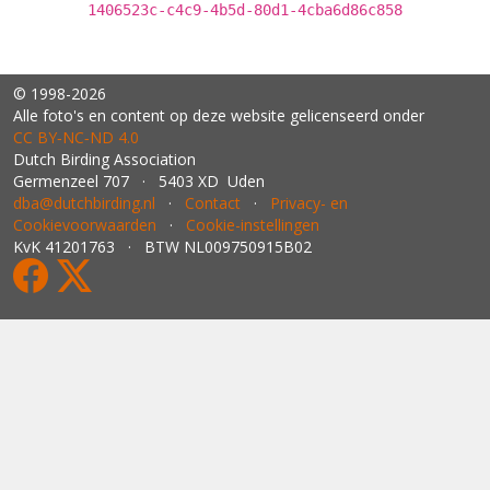
1406523c-c4c9-4b5d-80d1-4cba6d86c858
© 1998-2026
Alle foto's en content op deze website gelicenseerd onder
CC BY‑NC‑ND 4.0
Dutch Birding Association
Germenzeel 707 · 5403 XD Uden
dba@dutchbirding.nl
·
Contact
·
Privacy- en
Cookievoorwaarden
·
Cookie-instellingen
KvK 41201763 · BTW NL009750915B02