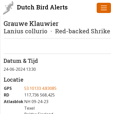
Dutch Bird Alerts
Grauwe Klauwier
Lanius collurio
· Red-backed Shrike
Datum & Tijd
24-06-2024 13:30
Locatie
GPS
53.10133 4.83085
RD
117,736 568,425
Atlasblok
NH 09-24-23
Texel