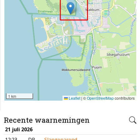
1 km
Leaflet
|
©
OpenStreetMap
contributors
Recente waarnemingen
21 juli 2026
12:23
DR
Slangenarend