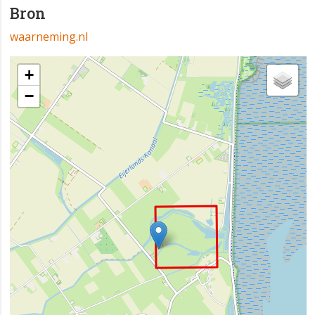
Bron
waarneming.nl
+
−