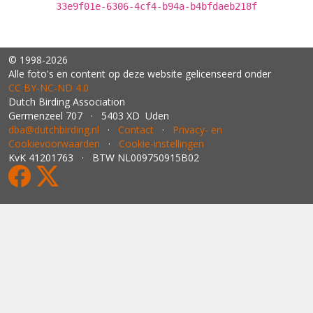
33e9f01e-6306-4cf4-b94a-b4bfdaeb218f
© 1998-2026
Alle foto's en content op deze website gelicenseerd onder
CC BY‑NC‑ND 4.0
Dutch Birding Association
Germenzeel 707 · 5403 XD Uden
dba@dutchbirding.nl
·
Contact
·
Privacy- en
Cookievoorwaarden
·
Cookie-instellingen
KvK 41201763 · BTW NL009750915B02