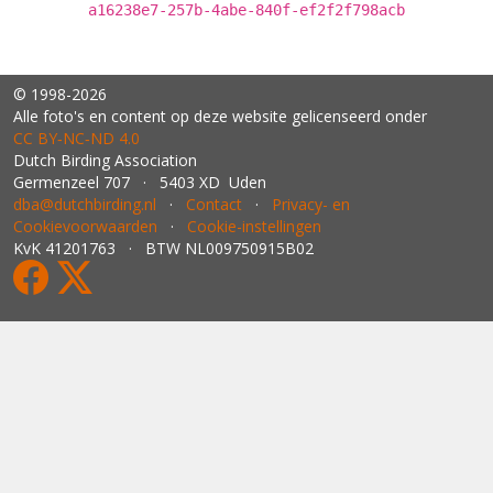
a16238e7-257b-4abe-840f-ef2f2f798acb
© 1998-2026
Alle foto's en content op deze website gelicenseerd onder
CC BY‑NC‑ND 4.0
Dutch Birding Association
Germenzeel 707 · 5403 XD Uden
dba@dutchbirding.nl
·
Contact
·
Privacy- en
Cookievoorwaarden
·
Cookie-instellingen
KvK 41201763 · BTW NL009750915B02