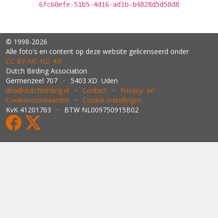
6fc60efe-51b5-4d16-ad1b-b4828d5d58d8
© 1998-2026
Alle foto's en content op deze website gelicenseerd onder
CC BY‑NC‑ND 4.0
Dutch Birding Association
Germenzeel 707 · 5403 XD Uden
dba@dutchbirding.nl
·
Contact
·
Privacy- en
Cookievoorwaarden
·
Cookie-instellingen
KvK 41201763 · BTW NL009750915B02