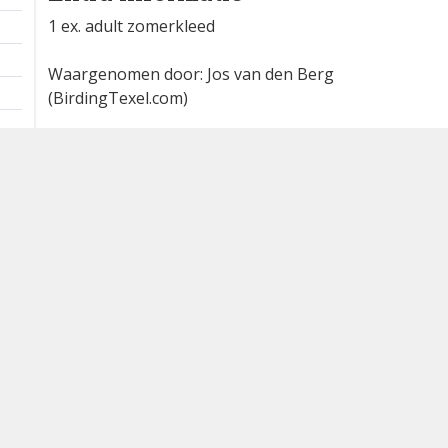
1 ex. adult zomerkleed
Waargenomen door: Jos van den Berg
(BirdingTexel.com)
Bron
waarneming.nl
Dutch Birding Association
Germenzeel 707 · 5403 XD Uden