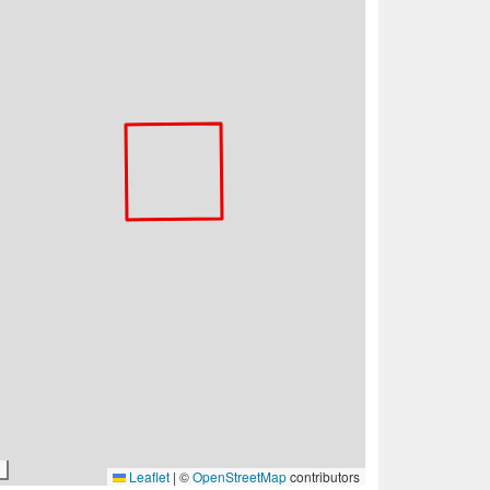
Leaflet
|
©
OpenStreetMap
contributors