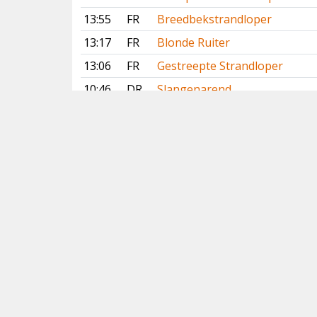
13:55
FR
Breedbekstrandloper
13:17
FR
Blonde Ruiter
13:06
FR
Gestreepte Strandloper
10:46
DR
Slangenarend
10:35
LI
Slangenarend
09:40
NH
Slangenarend
09:20
NH
Lachstern
Vorige
Volgende
Copyright
© 2005-2026
Alle foto's en content en content op deze website