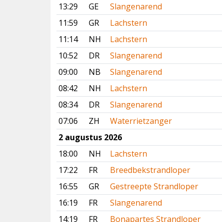
13:29
GE
Slangenarend
11:59
GR
Lachstern
11:14
NH
Lachstern
10:52
DR
Slangenarend
09:00
NB
Slangenarend
08:42
NH
Lachstern
08:34
DR
Slangenarend
07:06
ZH
Waterrietzanger
2 augustus 2026
18:00
NH
Lachstern
17:22
FR
Breedbekstrandloper
16:55
GR
Gestreepte Strandloper
16:19
FR
Slangenarend
14:19
FR
Bonapartes Strandloper