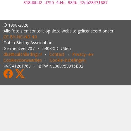
318d6bd2-d750-4d4c-984b-42db28471687
© 1998-2026
Alle foto's en content op deze website gelicenseerd onder
CC BY‑NC‑ND 4.0
Dutch Birding Association
Germenzeel 707 · 5403 XD Uden
dba@dutchbirding.nl
·
Contact
·
Privacy- en
Cookievoorwaarden
·
Cookie-instellingen
KvK 41201763 · BTW NL009750915B02