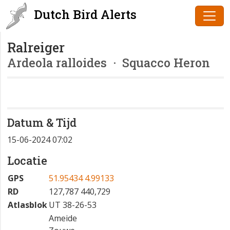
Dutch Bird Alerts
Ralreiger
Ardeola ralloides
· Squacco Heron
Datum & Tijd
15-06-2024 07:02
Locatie
GPS
51.95434 4.99133
RD
127,787 440,729
Atlasblok
UT 38-26-53
Ameide