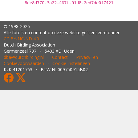
8de8d770-3a22-467f-91d8-2ed7de0f7421
© 1998-2026
Alle foto's en content op deze website gelicenseerd onder
CC BY‑NC‑ND 4.0
Dutch Birding Association
Germenzeel 707 · 5403 XD Uden
dba@dutchbirding.nl
·
Contact
·
Privacy- en
Cookievoorwaarden
·
Cookie-instellingen
KvK 41201763 · BTW NL009750915B02