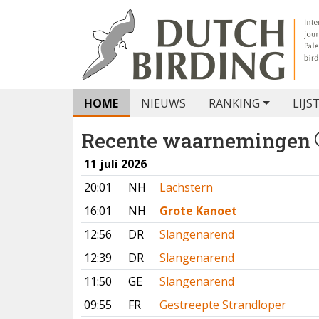
HOME
NIEUWS
RANKING
LIJS
Recente waarnemingen
11 juli 2026
20:01
NH
Lachstern
16:01
NH
Grote Kanoet
12:56
DR
Slangenarend
12:39
DR
Slangenarend
11:50
GE
Slangenarend
09:55
FR
Gestreepte Strandloper