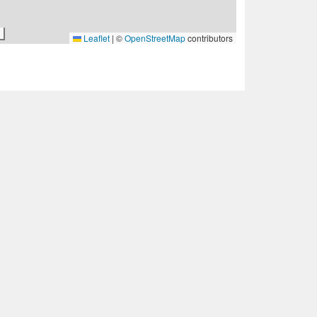
Leaflet
|
©
OpenStreetMap
contributors