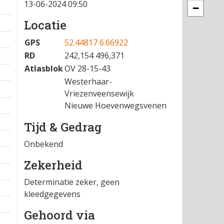
13-06-2024 09:50
−
Locatie
GPS
52.44817 6.66922
RD
242,154 496,371
Atlasblok
OV 28-15-43
Westerhaar-
Vriezenveensewijk
Nieuwe Hoevenwegsvenen
Tijd & Gedrag
Onbekend
Zekerheid
Determinatie zeker, geen
kleedgegevens
Gehoord via