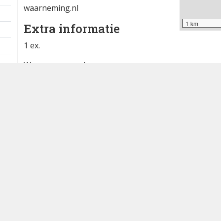
waarneming.nl
1 km
Extra informatie
1 ex.
Waargenomen door:
Jos kelder
Bron
waarneming.nl