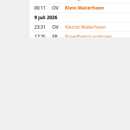
00:11
OV
Klein Waterhoen
9 juli 2026
23:31
OV
Kleinst Waterhoen
17:25
FR
Breedbekstrandloper
16:15
FR
Slangenarend
15:43
GR
Poelruiter
14:32
FL
Ralreiger
12:24
NH
Grote Kanoet
11:45
NH
Lachstern
11:11
GE
Slangenarend
10:25
DR
Slangenarend
01:32
OV
Klein Waterhoen
Vorige
Volgende