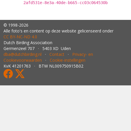
2afd531e-8e3a-40de-b665-cc03c064530b
© 1998-2026
Alle foto's en content op deze website gelicenseerd onder
CC BY‑NC‑ND 4.0
Dutch Birding Association
Germenzeel 707 · 5403 XD Uden
dba@dutchbirding.nl
·
Contact
·
Privacy- en
Cookievoorwaarden
·
Cookie-instellingen
KvK 41201763 · BTW NL009750915B02