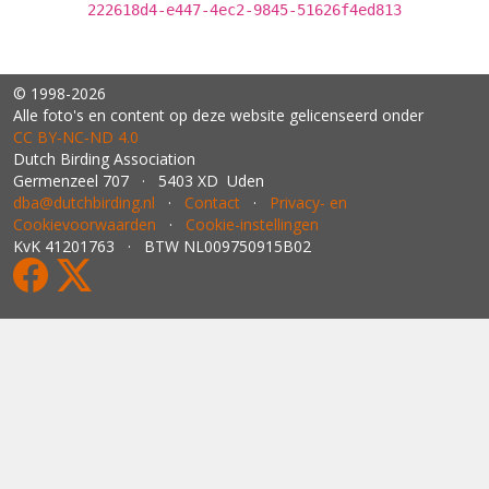
222618d4-e447-4ec2-9845-51626f4ed813
© 1998-2026
Alle foto's en content op deze website gelicenseerd onder
CC BY‑NC‑ND 4.0
Dutch Birding Association
Germenzeel 707 · 5403 XD Uden
dba@dutchbirding.nl
·
Contact
·
Privacy- en
Cookievoorwaarden
·
Cookie-instellingen
KvK 41201763 · BTW NL009750915B02