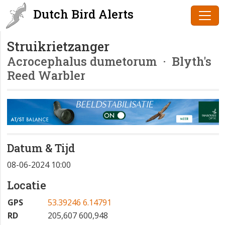
Dutch Bird Alerts
Struikrietzanger
Acrocephalus dumetorum
· Blyth's
Reed Warbler
Datum & Tijd
08-06-2024 10:00
Locatie
GPS
53.39246 6.14791
RD
205,607 600,948