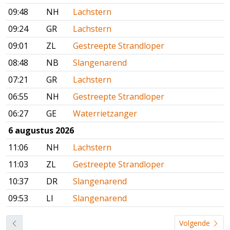
09:48
NH
Lachstern
09:24
GR
Lachstern
09:01
ZL
Gestreepte Strandloper
08:48
NB
Slangenarend
07:21
GR
Lachstern
06:55
NH
Gestreepte Strandloper
06:27
GE
Waterrietzanger
6 augustus 2026
11:06
NH
Lachstern
11:03
ZL
Gestreepte Strandloper
10:37
DR
Slangenarend
09:53
LI
Slangenarend
Volgende