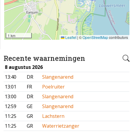
1 km
Leaflet
|
©
OpenStreetMap
contributors
Recente waarnemingen
8 augustus 2026
13:40
DR
Slangenarend
13:01
FR
Poelruiter
13:00
DR
Slangenarend
12:59
GE
Slangenarend
11:25
GR
Lachstern
11:25
GR
Waterrietzanger