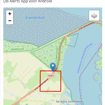
DB Alerts App voor Android
+
−