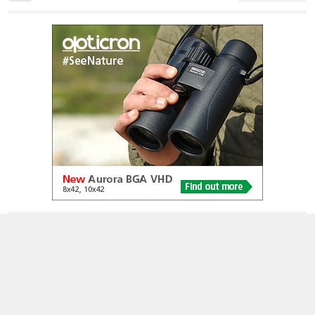
© 2005-2026
Alle foto's en content en content op deze website gelicenseerd
onder
CC BY‑NC‑ND 4.0
Dutch Birding Association
Germenzeel 707 · 5403 XD Uden