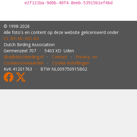
e2f121ba-9d0b-48f4-8eeb-53915b1ef46d
© 1998-2026
Alle foto's en content op deze website gelicenseerd onder
CC BY‑NC‑ND 4.0
Dutch Birding Association
Germenzeel 707 · 5403 XD Uden
dba@dutchbirding.nl
·
Contact
·
Privacy- en
Cookievoorwaarden
·
Cookie-instellingen
KvK 41201763 · BTW NL009750915B02