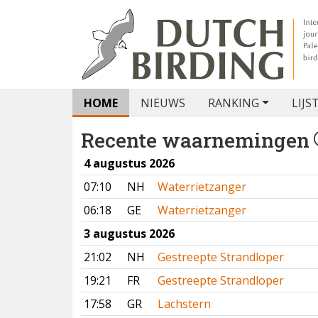
HOME
NIEUWS
RANKING
LIJS
Recente waarnemingen
4 augustus 2026
07:10
NH
Waterrietzanger
06:18
GE
Waterrietzanger
3 augustus 2026
21:02
NH
Gestreepte Strandloper
19:21
FR
Gestreepte Strandloper
17:58
GR
Lachstern