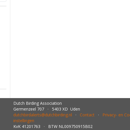
Dutch Birding Association
Germenzeel 707 · 5403 XD Uden
dutchbirdalerts@dutchbirding.nl
·
Contact
·
Privacy- en C
instellingen
KvK 41201763 · BTW NL009750915B02