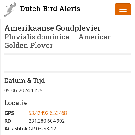
Dutch Bird Alerts
Amerikaanse Goudplevier
Pluvialis dominica
· American
Golden Plover
Datum & Tijd
05-06-2024 11:25
Locatie
GPS
53.42492 6.53468
RD
231,280 604,902
Atlasblok
GR 03-53-12