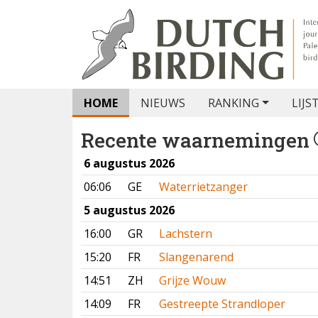
HOME
NIEUWS
RANKING
LIJS
Recente waarnemingen
6 augustus 2026
06:06
GE
Waterrietzanger
5 augustus 2026
16:00
GR
Lachstern
15:20
FR
Slangenarend
14:51
ZH
Grijze Wouw
14:09
FR
Gestreepte Strandloper