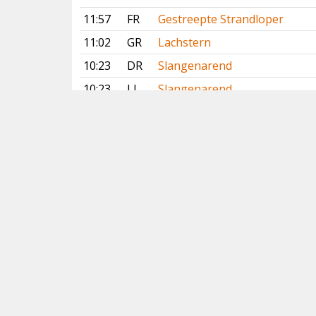
11:57
FR
Gestreepte Strandloper
11:02
GR
Lachstern
10:23
DR
Slangenarend
10:23
LI
Slangenarend
08:42
NH
Gestreepte Strandloper
08:17
NH
Lachstern
07:35
ZH
Waterrietzanger
Vorige
Volgende
Copyright
© 2005-2026
Alle foto's en content en content op deze website