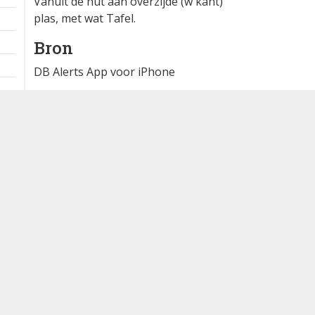
Vanuit de hut aan overzijde (w kant)
plas, met wat Tafel.
Bron
DB Alerts App voor iPhone
Dutch Birding Association
Germenzeel 707 · 5403 XD Uden