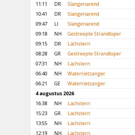
11:11
DR
Slangenarend
10:41
DR
Slangenarend
09:47
LI
Slangenarend
09:18
NH
Gestreepte Strandloper
09:15
DR
Lachstern
08:28
GR
Gestreepte Strandloper
07:31
NH
Lachstern
06:40
NH
Waterrietzanger
06:21
GE
Waterrietzanger
4 augustus 2026
16:38
NH
Lachstern
15:23
GR
Lachstern
13:55
NH
Lachstern
12:19
NH
Lachstern