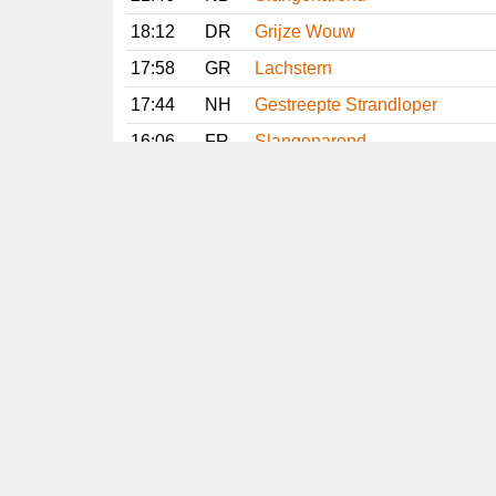
18:12
DR
Grijze Wouw
17:58
GR
Lachstern
17:44
NH
Gestreepte Strandloper
16:06
FR
Slangenarend
14:56
DR
Slangenarend
13:24
NH
Gestreepte Strandloper
09:53
FR
Breedbekstrandloper
08:05
GR
Lachstern
Vorige
Volgende
Copyright
© 2005-2026