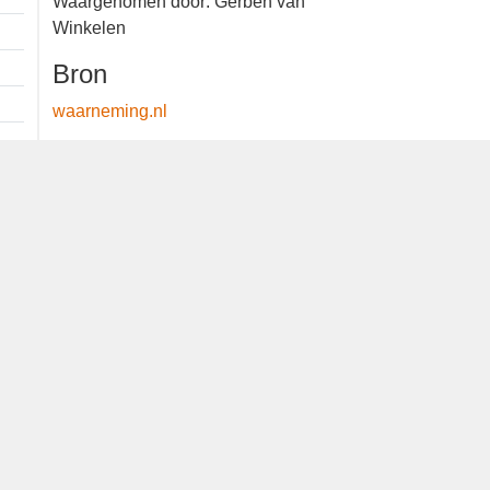
Waargenomen door: Gerben van
Winkelen
Bron
waarneming.nl
Dutch Birding Association